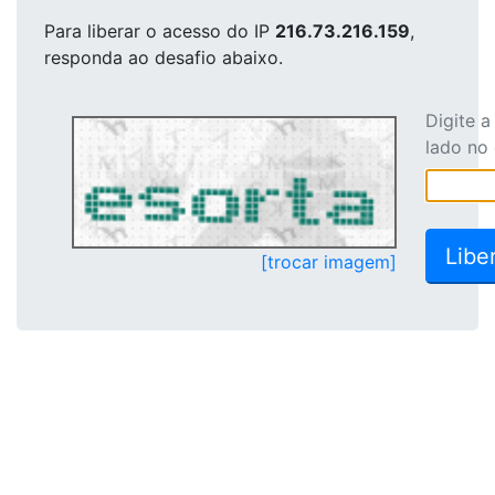
Para liberar o acesso
do IP
216.73.216.159
,
responda ao desafio abaixo.
Digite 
lado no
[trocar imagem]