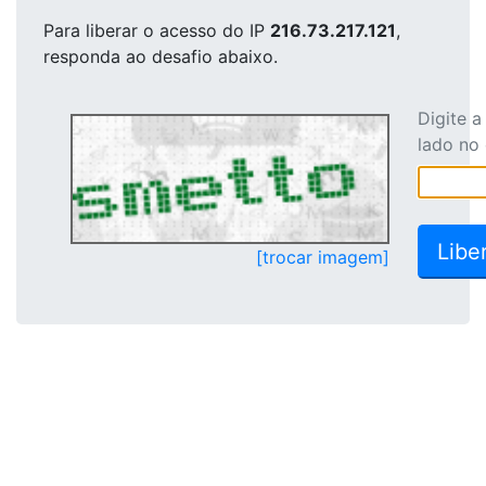
Para liberar o acesso
do IP
216.73.217.121
,
responda ao desafio abaixo.
Digite 
lado no
[trocar imagem]