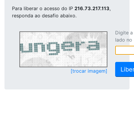
Para liberar o acesso
do IP
216.73.217.113
,
responda ao desafio abaixo.
Digite 
lado no
[trocar imagem]