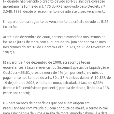
I – quando não vencido o crédito devido ao INSS, incidirá correção
monetária na forma do art. 175 do RPS, aprovado pelo Decreto nº
3.048, 1999, desde o recebimento indevido até o seu vencimento;
II – a partir do dia seguinte ao vencimento do crédito devido ao INSS
incidirão:
a) até 3 de dezembro de 2008, correção monetária nos termos do
inciso I e juros de mora com alíquota de 1% (um por cento) ao mês,
nos termos do art. 16 do Decreto-Lei nº 2.323, de 26 de fevereiro de
1987; e
b) a partir de 4 de dezembro de 2008, acréscimos legais
equivalentes à taxa referencial do Sistema Especial de Liquidação e
Custódia – SELIC, juros de mora de 1% (um por cento) no mês do
pagamento nos termos do arts. 30 e 37-A ambos da Lei nº 10.522, de
19 de julho de 2002, e multa de mora, calculada à taxa de 0,33%
(trinta e três centésimos por cento) por dia de atraso, limitada a 20%
(vinte por cento);
III – para valores de benefícios que possuem origem em
irregularidade com fraude ou com conduta de má-fé, o termo inicial
para a incidência de juros e multa de mora, quando cabível, é a data