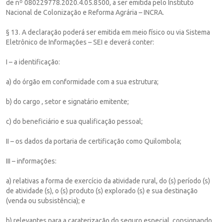
de nº 080229778.2020.4.05.8500, a ser emitida pelo Instituto
Nacional de Colonização e Reforma Agrária – INCRA.
§ 13. A declaração poderá ser emitida em meio físico ou via Sistema
Eletrônico de Informações – SEI e deverá conter:
I – a identificação:
a) do órgão em conformidade com a sua estrutura;
b) do cargo , setor e signatário emitente;
c) do beneficiário e sua qualificação pessoal;
II – os dados da portaria de certificação como Quilombola;
III – informações:
a) relativas a forma de exercício da atividade rural, do (s) período (s)
de atividade (s), o (s) produto (s) explorado (s) e sua destinação
(venda ou subsistência); e
b) relevantes para a caraterização do seguro especial, consignando