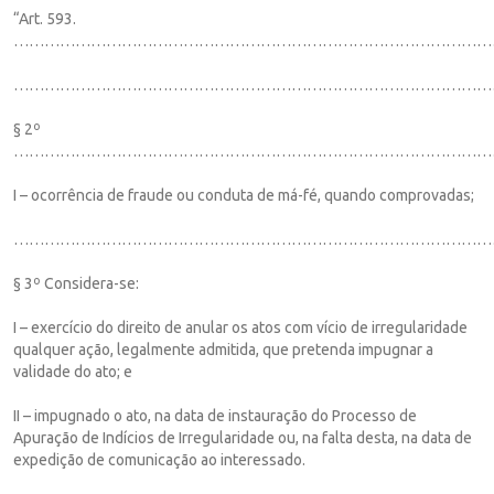
“Art. 593.
…………………………………………………………………………………
…………………………………………………………………………………
§ 2º
…………………………………………………………………………………
I – ocorrência de fraude ou conduta de má-fé, quando comprovadas;
…………………………………………………………………………………
§ 3º Considera-se:
I – exercício do direito de anular os atos com vício de irregularidade
qualquer ação, legalmente admitida, que pretenda impugnar a
validade do ato; e
II – impugnado o ato, na data de instauração do Processo de
Apuração de Indícios de Irregularidade ou, na falta desta, na data de
expedição de comunicação ao interessado.