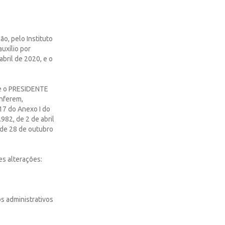
ão, pelo Instituto
uxílio por
abril de 2020, e o
 o PRESIDENTE
nferem,
 17 do Anexo I do
.982, de 2 de abril
 de 28 de outubro
es alterações:
os administrativos