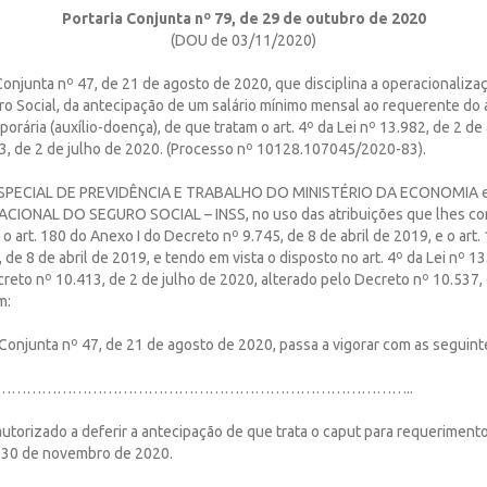
Portaria Conjunta nº 79, de 29 de outubro de 2020
(DOU de 03/11/2020)
 Conjunta nº 47, de 21 de agosto de 2020, que disciplina a operacionalizaç
o Social, da antecipação de um salário mínimo mensal ao requerente do a
orária (auxílio-doença), de que tratam o art. 4º da Lei nº 13.982, de 2 de 
3, de 2 de julho de 2020. (Processo nº 10128.107045/2020-83).
SPECIAL DE PREVIDÊNCIA E TRABALHO DO MINISTÉRIO DA ECONOMIA e
CIONAL DO SEGURO SOCIAL – INSS, no uso das atribuições que lhes co
o art. 180 do Anexo I do Decreto nº 9.745, de 8 de abril de 2019, e o art.
de 8 de abril de 2019, e tendo em vista o disposto no art. 4º da Lei nº 13
reto nº 10.413, de 2 de julho de 2020, alterado pelo Decreto nº 10.537,
m:
a Conjunta nº 47, de 21 de agosto de 2020, passa a vigorar com as seguint
…………………………………………………………………………………..
autorizado a deferir a antecipação de que trata o caput para requeriment
 30 de novembro de 2020.