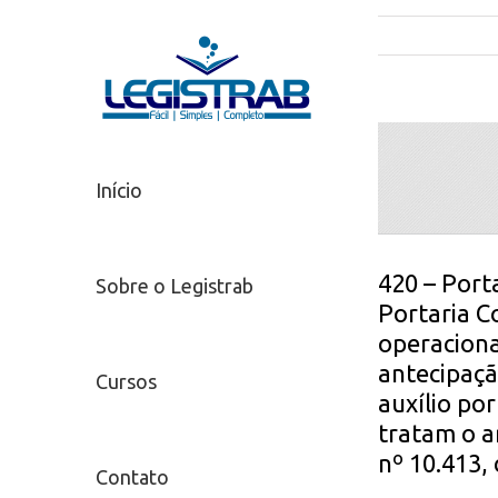
Início
420 – Port
Sobre o Legistrab
Portaria C
operaciona
antecipaçã
Cursos
auxílio po
tratam o ar
nº 10.413, 
Contato