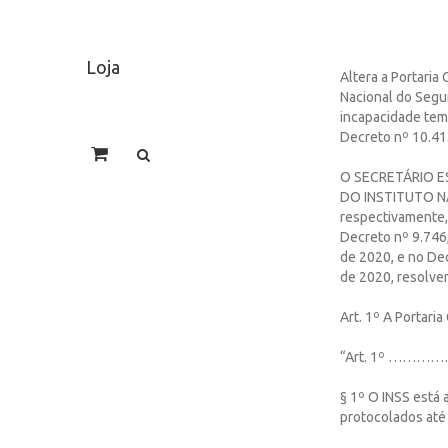
Loja
Altera a Portaria
Nacional do Segur
incapacidade temp
Decreto nº 10.41
O SECRETÁRIO E
DO INSTITUTO NA
respectivamente, 
Decreto nº 9.746, 
de 2020, e no Dec
de 2020, resolve
Art. 1º A Portari
“Art. 1º 
§ 1º O INSS está 
protocolados até