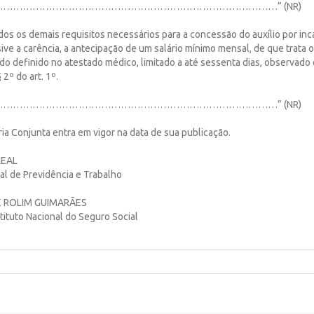
…………………………………………………………………………” (NR)
dos os demais requisitos necessários para a concessão do auxílio por in
ive a carência, a antecipação de um salário mínimo mensal, de que trata o 
do definido no atestado médico, limitado a até sessenta dias, observado 
2º do art. 1º.
…………………………………………………………………………” (NR)
aria Conjunta entra em vigor na data de sua publicação.
LEAL
al de Previdência e Trabalho
 ROLIM GUIMARÃES
tituto Nacional do Seguro Social