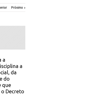
erior
Próximo
a a
sciplina a
cial, da
e do
e que
e o Decreto