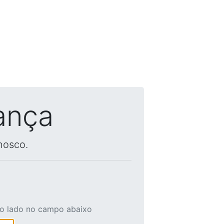
ança
nosco.
ao lado no campo abaixo