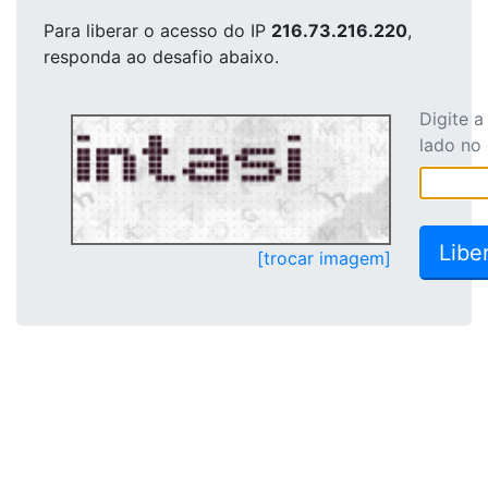
Para liberar o acesso
do IP
216.73.216.220
,
responda ao desafio abaixo.
Digite 
lado no
[trocar imagem]