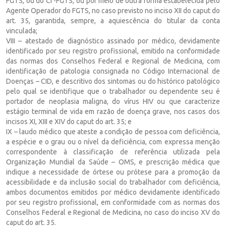
FGTS, ou do CI -FGTS, ou por meio de outra forma estabelecida pelo
Agente Operador do FGTS, no caso previsto no inciso XII do caput do
art. 35, garantida, sempre, a aquiescência do titular da conta
vinculada;
VIII – atestado de diagnóstico assinado por médico, devidamente
identificado por seu registro profissional, emitido na conformidade
das normas dos Conselhos Federal e Regional de Medicina, com
identificação de patologia consignada no Código Internacional de
Doenças – CID, e descritivo dos sintomas ou do histórico patológico
pelo qual se identifique que o trabalhador ou dependente seu é
portador de neoplasia maligna, do vírus HIV ou que caracterize
estágio terminal de vida em razão de doença grave, nos casos dos
incisos XI, XIII e XIV do caput do art. 35; e
IX – laudo médico que ateste a condição de pessoa com deficiência,
a espécie e o grau ou o nível da deficiência, com expressa menção
correspondente à classificação de referência utilizada pela
Organização Mundial da Saúde – OMS, e prescrição médica que
indique a necessidade de órtese ou prótese para a promoção da
acessibilidade e da inclusão social do trabalhador com deficiência,
ambos documentos emitidos por médico devidamente identificado
por seu registro profissional, em conformidade com as normas dos
Conselhos Federal e Regional de Medicina, no caso do inciso XV do
caput do art. 35.