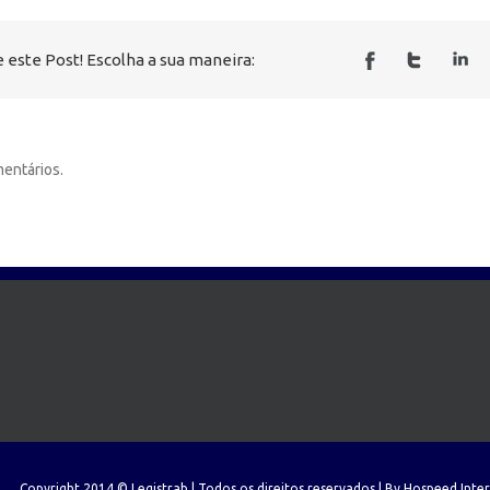
 este Post! Escolha a sua maneira:
entários.
Copyright 2014 © Legistrab | Todos os direitos reservados | By
Hospeed Inte