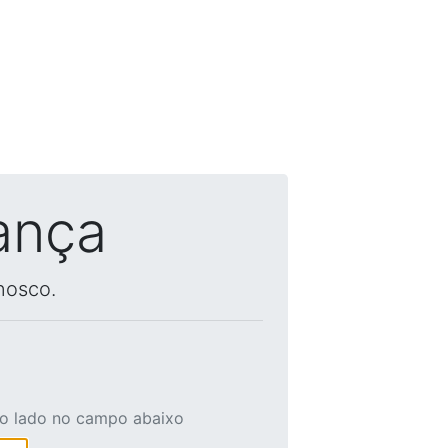
ança
nosco.
ao lado no campo abaixo